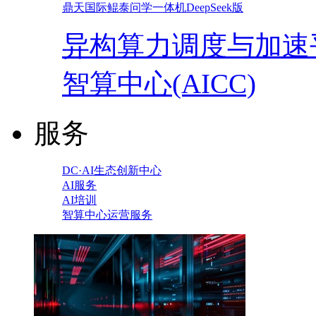
鼎天国际鲲泰问学一体机DeepSeek版
异构算力调度与加速
智算中心(AICC)
服务
DC·AI生态创新中心
AI服务
AI培训
智算中心运营服务