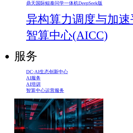
鼎天国际鲲泰问学一体机DeepSeek版
异构算力调度与加速
智算中心(AICC)
服务
DC·AI生态创新中心
AI服务
AI培训
智算中心运营服务