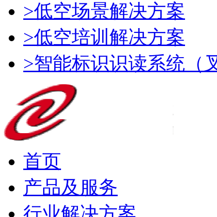
>低空场景解决方案
>低空培训解决方案
>智能标识识读系统（
首页
产品及服务
行业解决方案