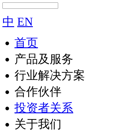
中
EN
首页
产品及服务
行业解决方案
合作伙伴
投资者关系
关于我们