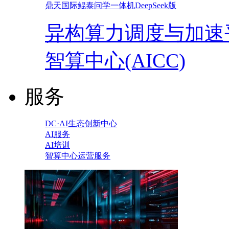
鼎天国际鲲泰问学一体机DeepSeek版
异构算力调度与加速
智算中心(AICC)
服务
DC·AI生态创新中心
AI服务
AI培训
智算中心运营服务