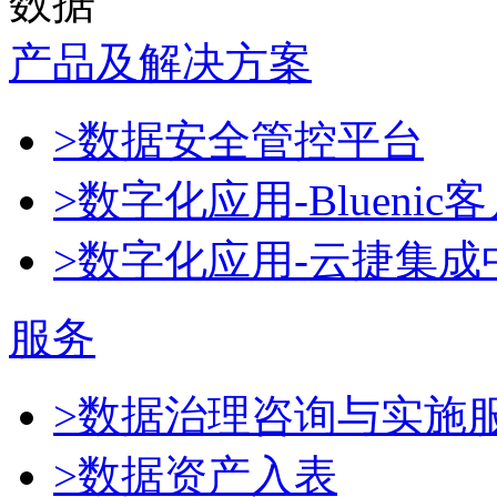
数据
产品及解决方案
>数据安全管控平台
>数字化应用-Blueni
>数字化应用-云捷集成
服务
>数据治理咨询与实施
>数据资产入表