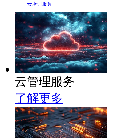
云培训服务
云管理服务
了解更多