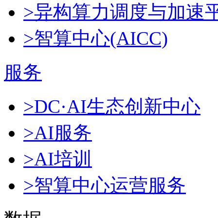
>异构算力调度与加速
>智算中心(AICC)
服务
>DC·AI生态创新中心
>AI服务
>AI培训
>智算中心运营服务