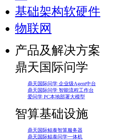
基础架构软硬件
物联网
产品及解决方案
鼎天国际问学
鼎天国际问学 企业级Agent中台
鼎天国际问学 智能流程工作台
爱问学 PC本地部署大模型
智算基础设施
鼎天国际鲲泰智算服务器
鼎天国际鲲泰问学一体机