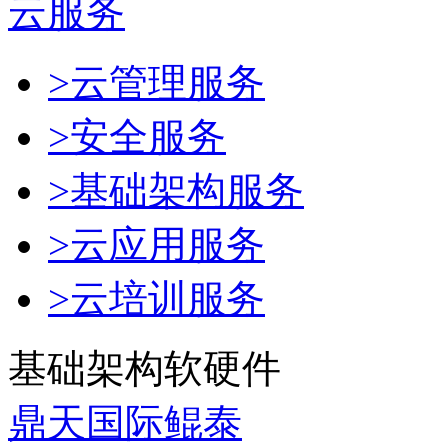
云服务
>云管理服务
>安全服务
>基础架构服务
>云应用服务
>云培训服务
基础架构软硬件
鼎天国际鲲泰