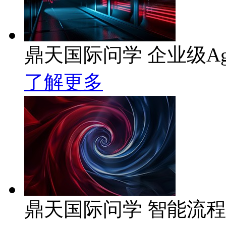
鼎天国际问学 企业级Ag
了解更多
鼎天国际问学 智能流