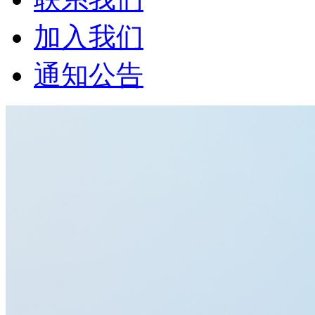
加入我们
通知公告