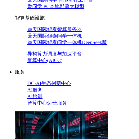
爱问学 PC本地部署大模型
智算基础设施
鼎天国际鲲泰智算服务器
鼎天国际鲲泰问学一体机
鼎天国际鲲泰问学一体机DeepSeek版
异构算力调度与加速平台
智算中心(AICC)
服务
DC·AI生态创新中心
AI服务
AI培训
智算中心运营服务